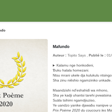
nɗo
Mafunɗo
Auteur :
Topito Says ,
Publié le :
01/
Kalamu nge honkoɗeni,
Ɓuku halala homezani.
Ntsu mrani ukele dja kulukulu ntsingo
Sha zinu niêshio ngamziniko unkaɗe.
Maandzishi nɗ’eshahiɗi wa mhono,
Sha ye kadji uhantsi tarehi pvwatsina
Suäla tsihimi ngamdjiuziso,
Ye uandzo yanike djawaɓu nanipve u
Prix Poème 2020 du coucours les Mots 