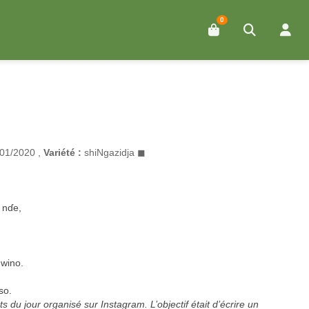
0
01/2020 ,
Variété :
shiNgazidja ◼
 nɗe,
 wino.
so.
du jour organisé sur Instagram. L’objectif était d’écrire un