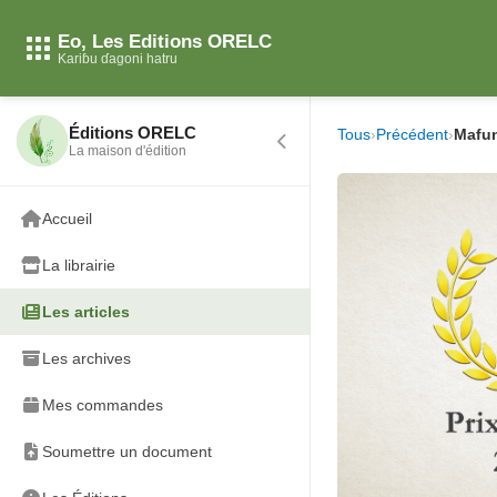
Eo, Les Editions ORELC
Kariɓu ɗagoni hatru
Éditions ORELC
Tous
›
Précédent
›
Mafu
La maison d'édition
Accueil
La librairie
Les articles
Les archives
Mes commandes
Soumettre un document